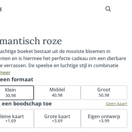
E
mantisch roze
rachtige boeket bestaat uit de mooiste bloemen in
inten en is hiermee het perfecte cadeau om een dierbare
e verrassen. De speelse en luchtige stijl in combinatie
agverse seizoensbloemen maakt van dit boeket een
 meer
 een formaat
favoriet. Een bijzondere manier om iemands dag te
n.
Middel
Groot
Klein
40,98
50,98
30,98
 een boodschap toe
Geen kaart
leine kaart
Grote kaart
Eigen ontwerp
+1,69
+3,69
+3,99