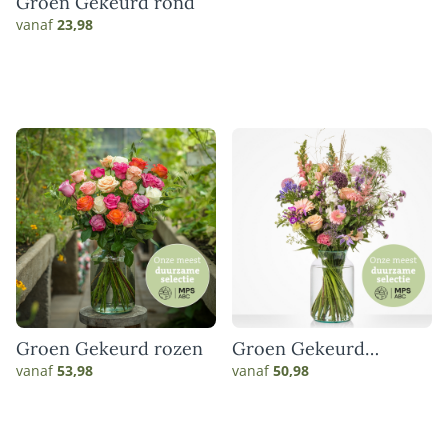
Groen Gekeurd rond
vanaf
23,98
Groen Gekeurd rozen
Groen Gekeurd
sympathie boeket
vanaf
53,98
vanaf
50,98