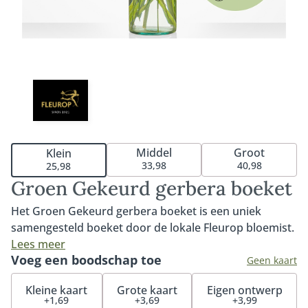
Middel
Groot
Klein
33,98
40,98
25,98
Groen Gekeurd gerbera boeket
Het Groen Gekeurd gerbera boeket is een uniek
samengesteld boeket door de lokale Fleurop bloemist.
Het boeket bestaat uit een mix van de meest mooie en
Lees meer
Voeg een boodschap toe
duurzaam gekwalificeerde MPS-A+ of MPS-A gerbera's.
Geen kaart
MPS-ABC is het wereldwijde certificaat dat
Kleine kaart
Grote kaart
Eigen ontwerp
duurzaamheid van bloemen aantoonbaar maakt. Door
+1,69
+3,69
+3,99