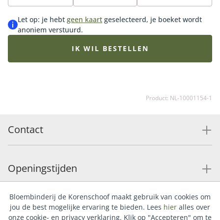
te kiezen voor een Groen Gekeurd-boeket ben je zeker
van de meest duurzame en groene keuze uit het
Let op: je hebt
geen kaart
geselecteerd, je boeket wordt
Fleurop-assortiment. Het afgebeelde boeket is een
anoniem verstuurd.
indicatie. Het geleverde boeket kan afwijken van de
foto omdat de bloemist gebruik maakt van gerbera's
IK WIL BESTELLEN
die op het moment van bestellen goed beschikbaar
zijn.
Product: NL-10001154-1
Contact
Openingstijden
Bloembinderij de Korenschoof maakt gebruik van cookies om
Service
jou de best mogelijke ervaring te bieden. Lees
hier
alles over
onze cookie- en privacy verklaring. Klik op "Accepteren" om te