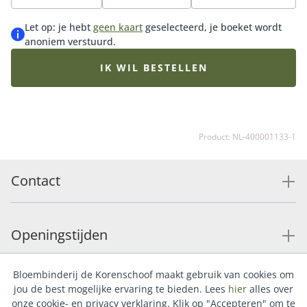
levert de bloemen op water met voeding.
Vaasverrassing bont wordt geleverd inclusief vaas. De
Let op: je hebt
geen kaart
geselecteerd, je boeket wordt
hoogte van de vaas is afhankelijk van het gekozen
anoniem verstuurd.
formaat. Het afgebeelde boeket is een sfeerimpressie.
Het geleverde boeket wordt persoonlijk samengesteld
IK WIL BESTELLEN
door de Fleurop bloemist met de op dat moment
beschikbare bloemen. Hierdoor kan het boeket
afwijken van de getoonde afbeelding.
Product: NL-400001133-1
Contact
Openingstijden
Bloembinderij de Korenschoof maakt gebruik van cookies om
Service
jou de best mogelijke ervaring te bieden. Lees
hier
alles over
onze cookie- en privacy verklaring. Klik op "Accepteren" om te