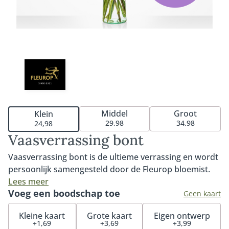
Middel
Groot
Klein
29,98
34,98
24,98
Vaasverrassing bont
Vaasverrassing bont is de ultieme verrassing en wordt
persoonlijk samengesteld door de Fleurop bloemist.
De vaasverrassing is een combinatie van een moderne
Lees meer
Voeg een boodschap toe
vaas beschikbaar in 3 formaten - klein, middel en groot
Geen kaart
- met mooie verse seizoensbloemen. De bloemist kiest
Kleine kaart
Grote kaart
Eigen ontwerp
de bloemen, snijdt deze voor levering schuin af en
+1,69
+3,69
+3,99