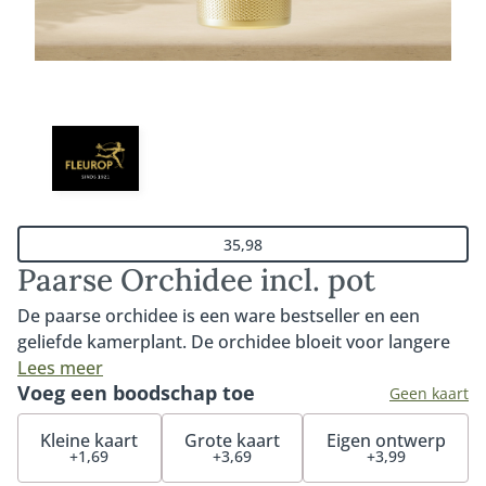
35,98
Paarse Orchidee incl. pot
De paarse orchidee is een ware bestseller en een
geliefde kamerplant. De orchidee bloeit voor langere
tijd en gaat, met de juiste verzorging en een dosis
Lees meer
Voeg een boodschap toe
liefde, jarenlang mee. Inclusief pot (deze kan afwijken
Geen kaart
van de getoonde pot op de foto).
Kleine kaart
Grote kaart
Eigen ontwerp
+1,69
+3,69
+3,99