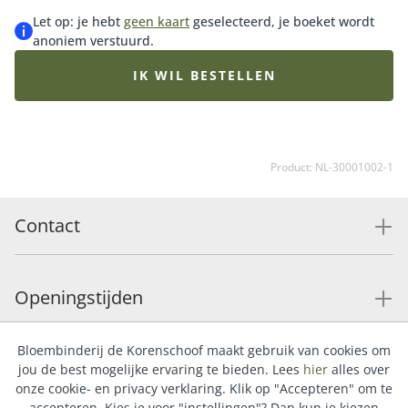
Let op: je hebt
geen kaart
geselecteerd, je boeket wordt
anoniem verstuurd.
IK WIL BESTELLEN
Product: NL-30001002-1
Contact
Openingstijden
Bloembinderij de Korenschoof maakt gebruik van cookies om
Service
jou de best mogelijke ervaring te bieden. Lees
hier
alles over
onze cookie- en privacy verklaring. Klik op "Accepteren" om te
accepteren. Kies je voor "instellingen"? Dan kun je kiezen